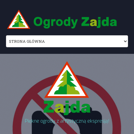
Piękne ogrody z artystyczną ekspresją!