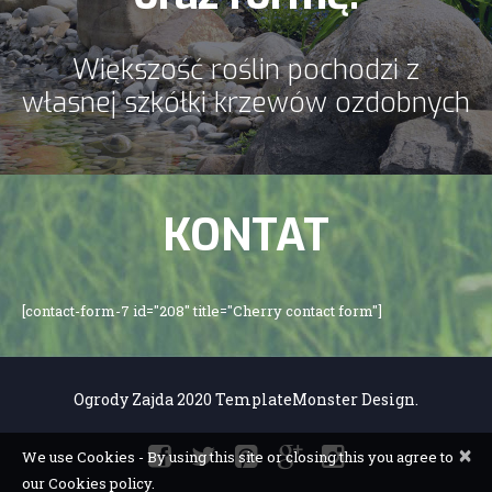
Większość roślin pochodzi z
własnej szkółki krzewów ozdobnych
KONTAT
[contact-form-7 id="208" title="Cherry contact form"]
Ogrody Zajda 2020
TemplateMonster
Design.
×
We use Cookies - By using this site or closing this you agree to
our Cookies policy.