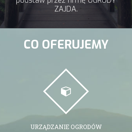
podstaw przez firmę OGRODY
ZAJDA.
CO OFERUJEMY
URZĄDZANIE OGRODÓW